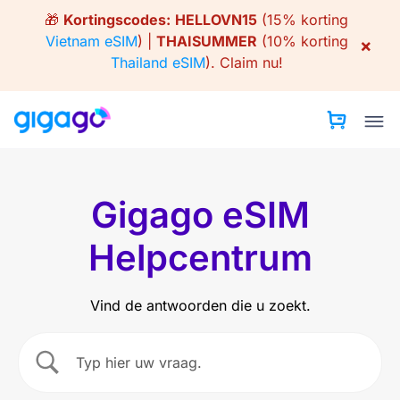
Skip
🎁
Kortingscodes:
HELLOVN15
(15% korting
to
Vietnam eSIM
) |
THAISUMMER
(10% korting
×
content
Thailand eSIM
).
Claim nu!
Gigago eSIM
Helpcentrum
Vind de antwoorden die u zoekt.