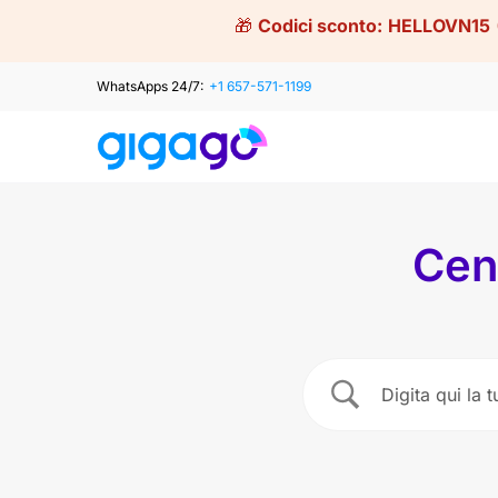
Skip
🎁
Codici sconto:
HELLOVN15
to
content
WhatsApps 24/7:
+1 657-571-1199
Cen