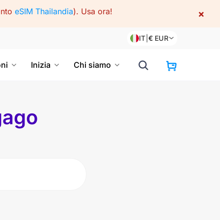
onto
eSIM Thailandia
).
Usa ora!
×
IT
|
€
EUR
oni
Inizia
Chi siamo
gago