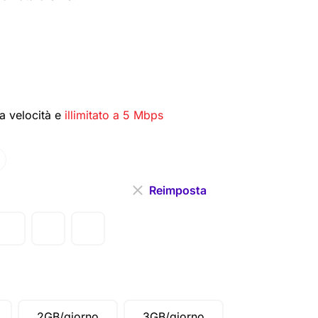
ta velocità e
illimitato a 5 Mbps
Reimposta
2GB/giorno
3GB/giorno