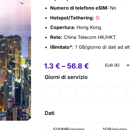
Numero di telefono eSIM:
No
Hotspot/Tethering:
Sì
Copertura:
Hong Kong
Rete:
China Telecom HK/HKT
Illimitato*
: 1 GB/giorno di dati ad al
1.3
€
–
56.8
€
EUR (€)
SGD ($)
Giorni di servizio
CAD ($)
AUD ($)
GBP (£)
Dati
USD ($)
500MB/giorno
1GB/giorno