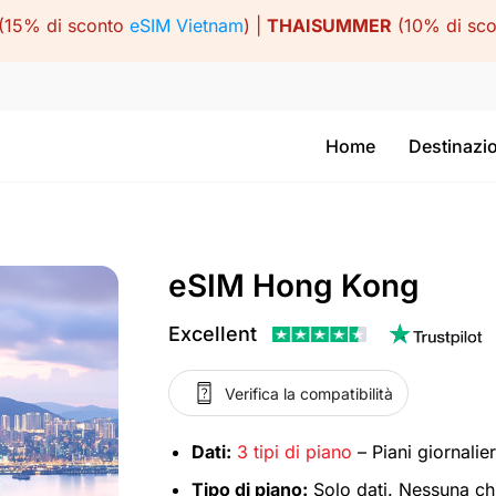
(15% di sconto
eSIM Vietnam
) |
THAISUMMER
(10% di sc
Home
Destinazi
eSIM Hong Kong
Excellent
Verifica la compatibilità
Dati:
3 tipi di piano
– Piani giornalieri
Tipo di piano:
Solo dati. Nessuna c