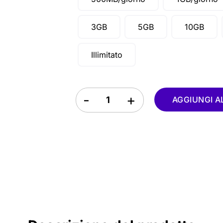
3GB
5GB
10GB
Illimitato
eSIM Hong Kong quantity
AGGIUNGI A