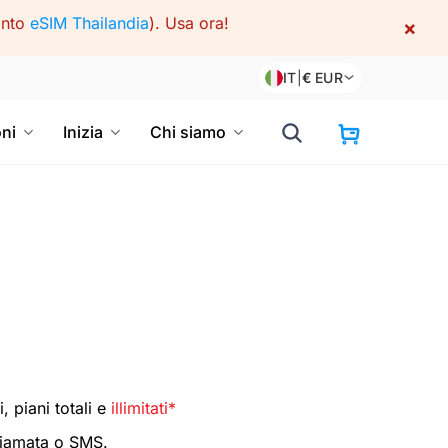
onto
eSIM Thailandia
).
Usa ora!
×
IT
|
€
EUR
oni
Inizia
Chi siamo
, piani totali e
illimitati*
hiamata o SMS.