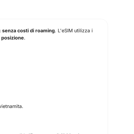
g
senza costi di roaming
. L'eSIM utilizza i
a posizione
.
vietnamita.