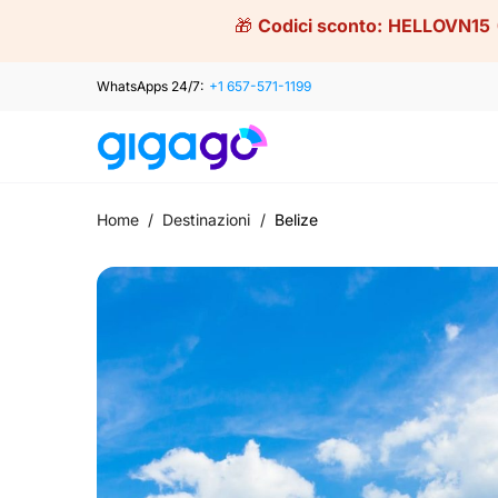
Skip
🎁
Codici sconto:
HELLOVN15
to
content
WhatsApps 24/7:
+1 657-571-1199
Home
/
Destinazioni
/
Belize