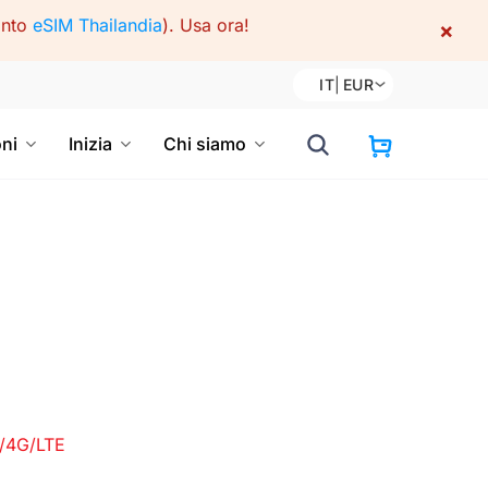
onto
eSIM Thailandia
).
Usa ora!
×
IT
|
EUR
oni
Inizia
Chi siamo
/4G/LTE