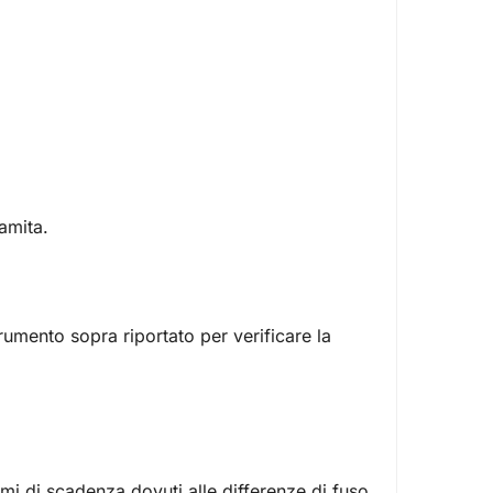
namita.
strumento sopra riportato per verificare la
emi di scadenza dovuti alle differenze di fuso