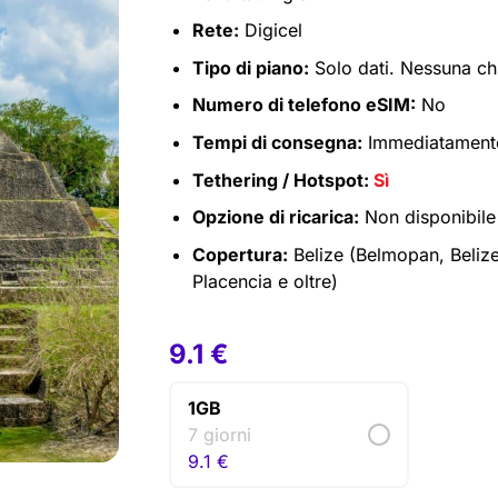
Rete:
Digicel
Tipo di piano:
Solo dati. Nessuna c
Numero di telefono eSIM:
No
Tempi di consegna:
Immediatamente 
Tethering / Hotspot:
Sì
Opzione di ricarica:
Non disponibile
Copertura:
Belize (Belmopan, Belize
Placencia e oltre)
9.1
€
1GB
7 giorni
9.1
€