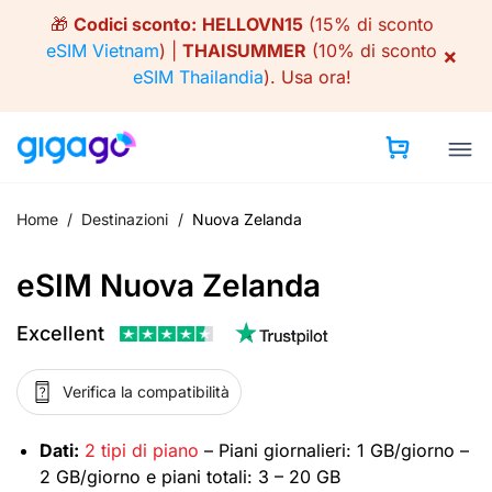
Skip
🎁
Codici sconto:
HELLOVN15
(15% di sconto
to
eSIM Vietnam
) |
THAISUMMER
(10% di sconto
×
content
eSIM Thailandia
).
Usa ora!
Home
/
Destinazioni
/
Nuova Zelanda
eSIM Nuova Zelanda
Excellent
Verifica la compatibilità
Dati:
2 tipi di piano
– Piani giornalieri: 1 GB/giorno –
2 GB/giorno e piani totali: 3 – 20 GB