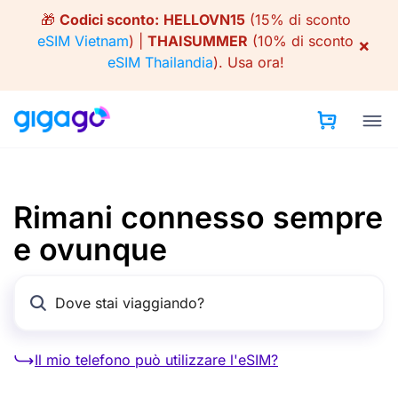
Skip
🎁
Codici sconto:
HELLOVN15
(15% di sconto
to
eSIM Vietnam
) |
THAISUMMER
(10% di sconto
×
content
eSIM Thailandia
).
Usa ora!
Rimani connesso sempre
e ovunque
Il mio telefono può utilizzare l'eSIM?