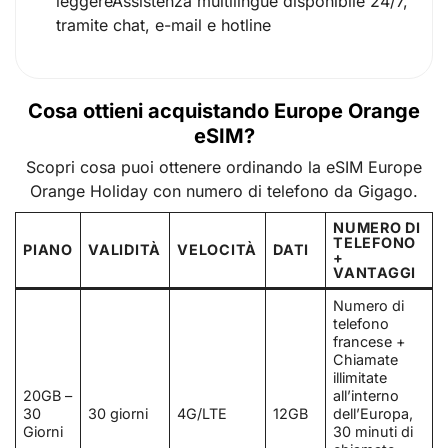
leggereAssistenza multilingue disponibile 24/7,
tramite chat, e-mail e hotline
Cosa ottieni acquistando Europe Orange
eSIM?
Scopri cosa puoi ottenere ordinando la eSIM Europe
Orange Holiday con numero di telefono da Gigago.
NUMERO DI
TELEFONO
PIANO
VALIDITÀ
VELOCITÀ
DATI
+
VANTAGGI
Numero di
telefono
francese +
Chiamate
illimitate
20GB –
all’interno
30
30 giorni
4G/LTE
12GB
dell’Europa,
Giorni
30 minuti di