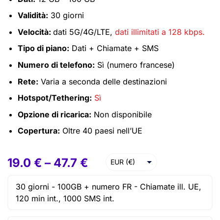
Validità:
30 giorni
Velocità:
dati 5G/4G/LTE,
dati illimitati a 128 kbps.
Tipo di piano:
Dati + Chiamate + SMS
Numero di telefono:
Sì (numero francese)
Rete:
Varia a seconda delle destinazioni
Hotspot/Tethering:
Sì
Opzione di ricarica:
Non disponibile
Copertura:
Oltre 40 paesi nell’UE
19.0
€
–
47.7
€
EUR (€)
USD ($)
30 giorni -
100GB + numero FR -
Chiamate ill. UE,
GBP (£)
120 min int., 1000 SMS int.
AUD ($)