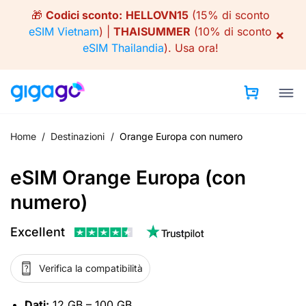
Skip
🎁
Codici sconto:
HELLOVN15
(15% di sconto
to
eSIM Vietnam
) |
THAISUMMER
(10% di sconto
×
content
eSIM Thailandia
).
Usa ora!
Home
/
Destinazioni
/
Orange Europa con numero
eSIM Orange Europa (con
numero)
Excellent
Verifica la compatibilità
Dati:
12 GB – 100 GB