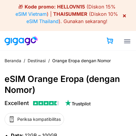
Skip
🎁
Kode promo:
HELLOVN15
(Diskon 15%
to
eSIM Vietnam
) |
THAISUMMER
(Diskon 10%
×
content
eSIM Thailand
).
Gunakan sekarang!
Beranda
/
Destinasi
/
Orange Eropa dengan Nomor
eSIM Orange Eropa (dengan
Nomor)
Excellent
Periksa kompatibilitas
Data:
12GB – 100GB