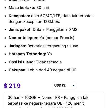
Masa berlaku:
30 hari
Kecepatan:
data 5G/4G/LTE, data tak terbatas
dengan kecepatan 128kbps.
Jenis paket:
Data + Panggilan + SMS
Nomor telepon:
Ya (nomor Prancis)
Jaringan:
Bervariasi tergantung tujuan
Hotspot/ Tethering:
Ya
Opsi isi ulang:
Tidak tersedia
Cakupan:
Lebih dari 40 negara di UE
$
$
21.9
21.9
–
$
54.9
USD ($)
EUR (€)
30 hari -
100GB + Nomor FR -
Panggilan tak
GBP (£)
terbatas ke negara-negara UE · 120 menit