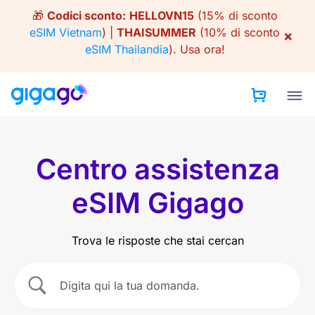
Skip
🎁
Codici sconto:
HELLOVN15
(15% di sconto
to
eSIM Vietnam
) |
THAISUMMER
(10% di sconto
×
content
eSIM Thailandia
).
Usa ora!
Centro assistenza
eSIM Gigago
Trova le risposte che stai cercan