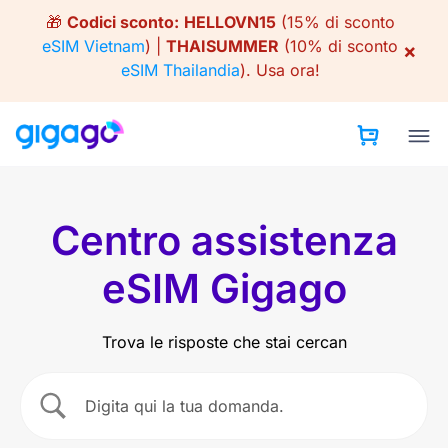
Skip
🎁
Codici sconto:
HELLOVN15
(15% di sconto
to
eSIM Vietnam
) |
THAISUMMER
(10% di sconto
×
content
eSIM Thailandia
).
Usa ora!
Centro assistenza
eSIM Gigago
Trova le risposte che stai cercan