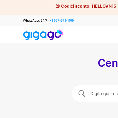
Skip
🎁
Codici sconto:
HELLOVN15
to
content
WhatsApps 24/7:
+1 657-571-1199
Cen