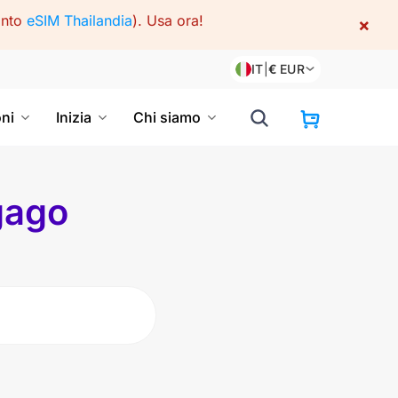
onto
eSIM Thailandia
).
Usa ora!
×
IT
|
€
EUR
oni
Inizia
Chi siamo
gago