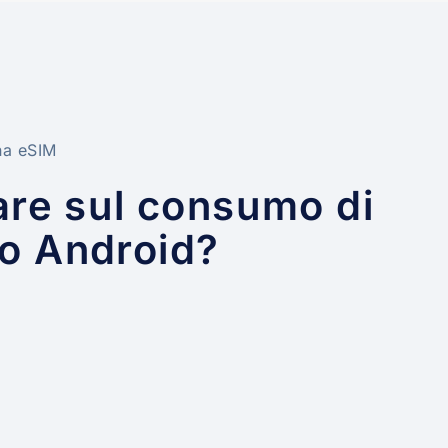
una eSIM
re sul consumo di
vo Android?