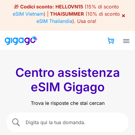
Skip
🎁
Codici sconto:
HELLOVN15
(15% di sconto
to
eSIM Vietnam
) |
THAISUMMER
(10% di sconto
×
content
eSIM Thailandia
).
Usa ora!
Centro assistenza
eSIM Gigago
Trova le risposte che stai cercan