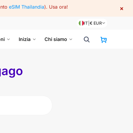
onto
eSIM Thailandia
).
Usa ora!
×
IT
|
€
EUR
oni
Inizia
Chi siamo
gago