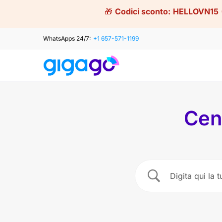
Skip
🎁
Codici sconto:
HELLOVN15
to
content
WhatsApps 24/7:
+1 657-571-1199
Cen