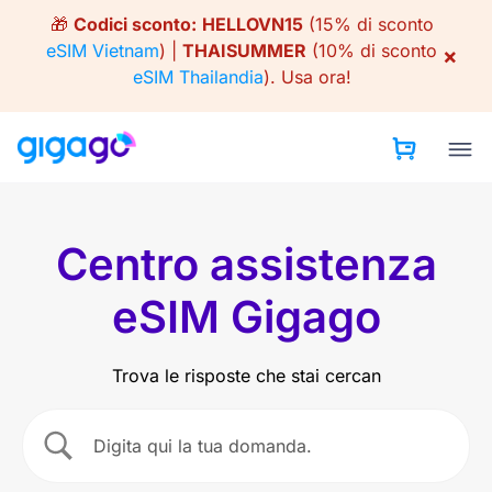
Skip
🎁
Codici sconto:
HELLOVN15
(15% di sconto
to
eSIM Vietnam
) |
THAISUMMER
(10% di sconto
×
content
eSIM Thailandia
).
Usa ora!
Centro assistenza
eSIM Gigago
Trova le risposte che stai cercan