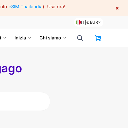
onto
eSIM Thailandia
).
Usa ora!
×
IT
|
€
EUR
i
Inizia
Chi siamo
gago