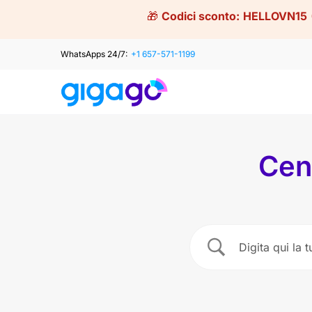
Skip
🎁
Codici sconto:
HELLOVN15
to
content
WhatsApps 24/7:
+1 657-571-1199
Cen