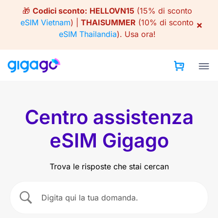
Skip
🎁
Codici sconto:
HELLOVN15
(15% di sconto
to
eSIM Vietnam
) |
THAISUMMER
(10% di sconto
×
content
eSIM Thailandia
).
Usa ora!
Centro assistenza
eSIM Gigago
Trova le risposte che stai cercan