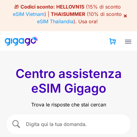
Skip
🎁
Codici sconto:
HELLOVN15
(15% di sconto
to
eSIM Vietnam
) |
THAISUMMER
(10% di sconto
×
content
eSIM Thailandia
).
Usa ora!
Centro assistenza
eSIM Gigago
Trova le risposte che stai cercan