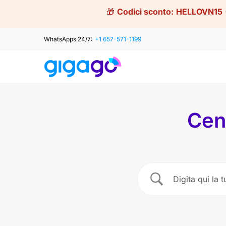
Skip
🎁
Codici sconto:
HELLOVN15
to
content
WhatsApps 24/7:
+1 657-571-1199
Cen