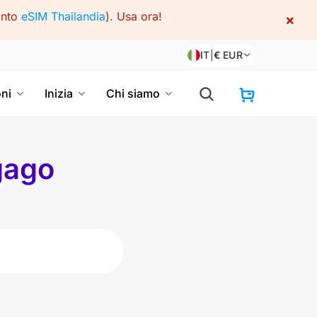
onto
eSIM Thailandia
).
Usa ora!
×
IT
|
€
EUR
oni
Inizia
Chi siamo
gago