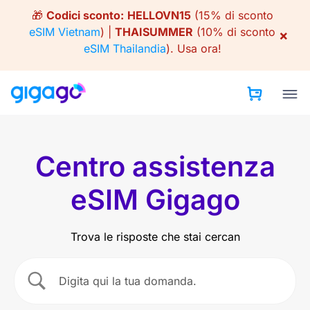
Skip
🎁
Codici sconto:
HELLOVN15
(15% di sconto
to
eSIM Vietnam
) |
THAISUMMER
(10% di sconto
×
content
eSIM Thailandia
).
Usa ora!
Centro assistenza
eSIM Gigago
Trova le risposte che stai cercan