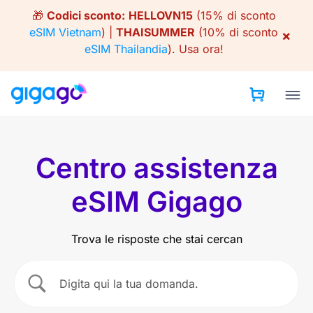
Skip
🎁
Codici sconto:
HELLOVN15
(15% di sconto
to
eSIM Vietnam
) |
THAISUMMER
(10% di sconto
×
content
eSIM Thailandia
).
Usa ora!
Centro assistenza
eSIM Gigago
Trova le risposte che stai cercan