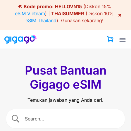
Skip
🎁
Kode promo:
HELLOVN15
(Diskon 15%
to
eSIM Vietnam
) |
THAISUMMER
(Diskon 10%
×
content
eSIM Thailand
).
Gunakan sekarang!
Pusat Bantuan
Gigago eSIM
Temukan jawaban yang Anda cari.