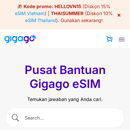
Skip
🎁
Kode promo:
HELLOVN15
(Diskon 15%
to
eSIM Vietnam
) |
THAISUMMER
(Diskon 10%
×
content
eSIM Thailand
).
Gunakan sekarang!
Pusat Bantuan
Gigago eSIM
Temukan jawaban yang Anda cari.