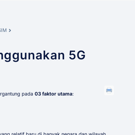
SIM
enggunakan 5G
rgantung pada
03 faktor utama
:
ng relatif baru di banyak negara dan wilayah.