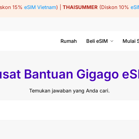
iskon 15%
eSIM Vietnam
) |
THAISUMMER
(Diskon 10%
eSI
Rumah
Beli eSIM
Mulai 
sat Bantuan Gigago e
Temukan jawaban yang Anda cari.