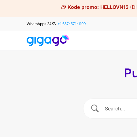
Skip
🎁
Kode promo:
HELLOVN15
(D
to
content
WhatsApps 24/7:
+1 657-571-1199
Pu