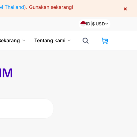
M Thailand
).
Gunakan sekarang!
×
ID
|
$
USD
Sekarang
Tentang kami
SIM