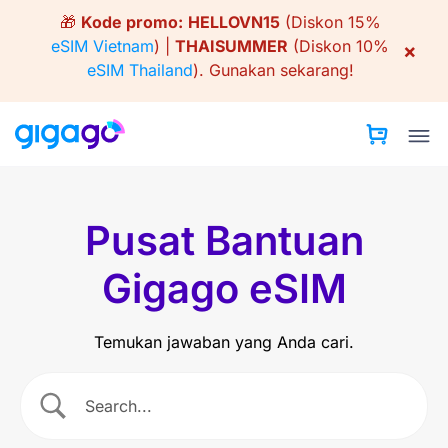
Skip
🎁
Kode promo:
HELLOVN15
(Diskon 15%
to
eSIM Vietnam
) |
THAISUMMER
(Diskon 10%
×
content
eSIM Thailand
).
Gunakan sekarang!
Pusat Bantuan
Gigago eSIM
Temukan jawaban yang Anda cari.