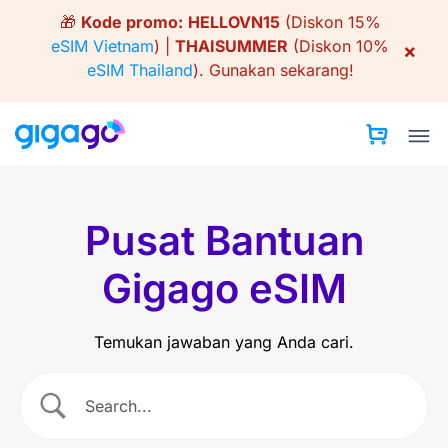
Skip
🎁
Kode promo:
HELLOVN15
(Diskon 15%
to
eSIM Vietnam
) |
THAISUMMER
(Diskon 10%
×
content
eSIM Thailand
).
Gunakan sekarang!
Pusat Bantuan
Gigago eSIM
Temukan jawaban yang Anda cari.