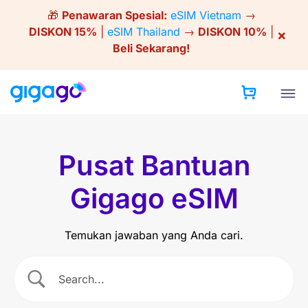
Skip
🎁
Penawaran Spesial:
eSIM Vietnam
→
to
DISKON 15%
|
eSIM Thailand
→
DISKON 10%
|
×
content
Beli Sekarang!
Pusat Bantuan
Gigago eSIM
Temukan jawaban yang Anda cari.