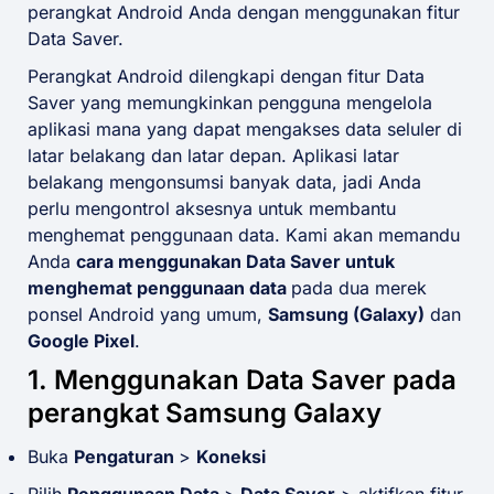
perangkat Android Anda dengan menggunakan fitur
Data Saver.
Perangkat Android dilengkapi dengan fitur Data
Saver yang memungkinkan pengguna mengelola
aplikasi mana yang dapat mengakses data seluler di
latar belakang dan latar depan. Aplikasi latar
belakang mengonsumsi banyak data, jadi Anda
perlu mengontrol aksesnya untuk membantu
menghemat penggunaan data. Kami akan memandu
Anda
cara menggunakan Data Saver untuk
menghemat penggunaan data
pada dua merek
ponsel Android yang umum,
Samsung (Galaxy)
dan
Google Pixel
.
1. Menggunakan Data Saver pada
perangkat Samsung Galaxy
Buka
Pengaturan
>
Koneksi
Pilih
Penggunaan Data
>
Data Saver
> aktifkan fitur