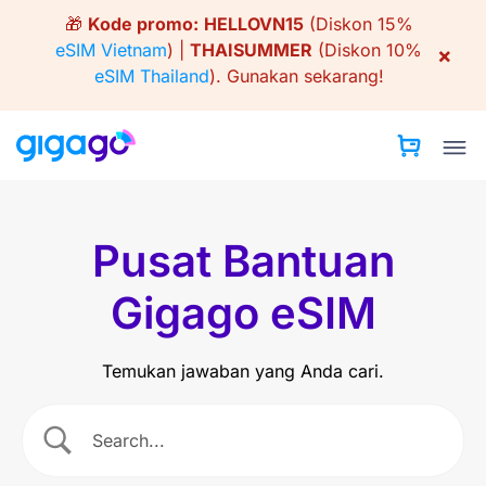
Skip
🎁
Kode promo:
HELLOVN15
(Diskon 15%
to
eSIM Vietnam
) |
THAISUMMER
(Diskon 10%
×
content
eSIM Thailand
).
Gunakan sekarang!
Pusat Bantuan
Gigago eSIM
Temukan jawaban yang Anda cari.