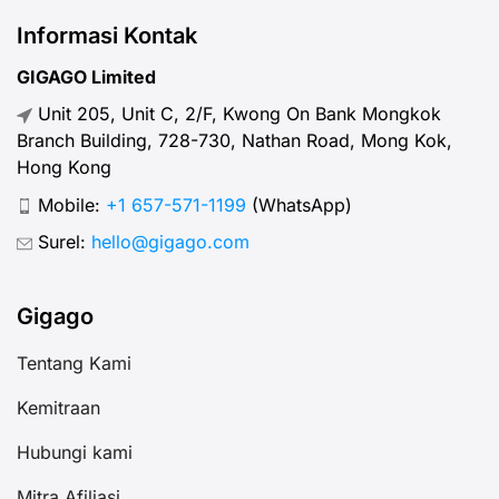
Informasi Kontak
GIGAGO Limited
Unit 205, Unit C, 2/F, Kwong On Bank Mongkok
Branch Building, 728-730, Nathan Road, Mong Kok,
Hong Kong
Mobile:
+1 657-571-1199
(WhatsApp)
Surel:
hello@gigago.com
Gigago
Tentang Kami
Kemitraan
Hubungi kami
Mitra Afiliasi