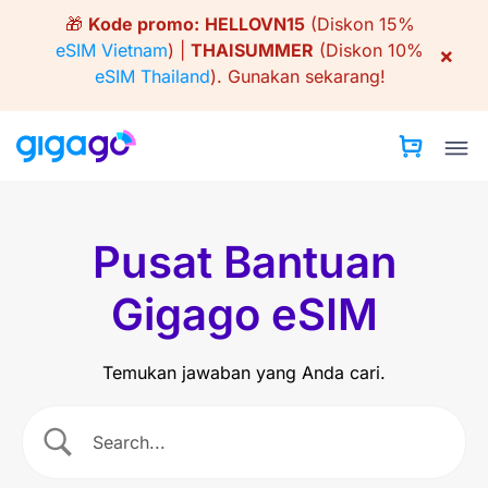
Skip
🎁
Kode promo:
HELLOVN15
(Diskon 15%
to
eSIM Vietnam
) |
THAISUMMER
(Diskon 10%
×
content
eSIM Thailand
).
Gunakan sekarang!
Pusat Bantuan
Gigago eSIM
Temukan jawaban yang Anda cari.