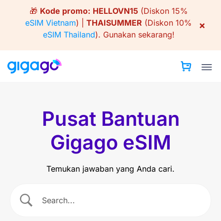
Skip
🎁
Kode promo:
HELLOVN15
(Diskon 15%
to
eSIM Vietnam
) |
THAISUMMER
(Diskon 10%
×
content
eSIM Thailand
).
Gunakan sekarang!
Pusat Bantuan
Gigago eSIM
Temukan jawaban yang Anda cari.