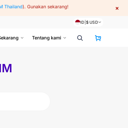
M Thailand
).
Gunakan sekarang!
×
ID
|
$
USD
Sekarang
Tentang kami
SIM