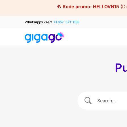
Skip
🎁
Kode promo:
HELLOVN15
(D
to
content
WhatsApps 24/7:
+1 657-571-1199
Pu