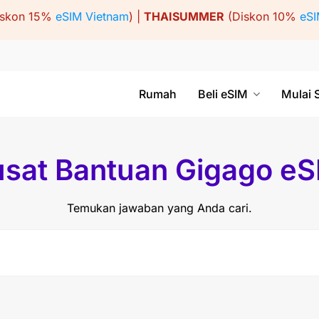
iskon 15%
eSIM Vietnam
) |
THAISUMMER
(Diskon 10%
eSI
Rumah
Beli eSIM
Mulai 
sat Bantuan Gigago e
Temukan jawaban yang Anda cari.