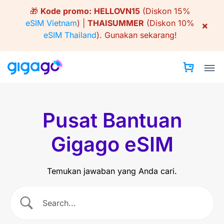
Skip
🎁
Kode promo:
HELLOVN15
(Diskon 15%
to
eSIM Vietnam
) |
THAISUMMER
(Diskon 10%
×
content
eSIM Thailand
).
Gunakan sekarang!
Pusat Bantuan
Gigago eSIM
Temukan jawaban yang Anda cari.