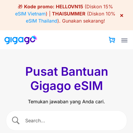
Skip
🎁
Kode promo:
HELLOVN15
(Diskon 15%
to
eSIM Vietnam
) |
THAISUMMER
(Diskon 10%
×
content
eSIM Thailand
).
Gunakan sekarang!
Pusat Bantuan
Gigago eSIM
Temukan jawaban yang Anda cari.