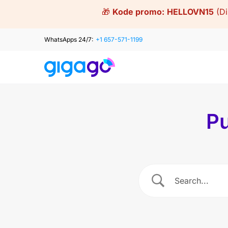
Skip
🎁
Kode promo:
HELLOVN15
(D
to
content
WhatsApps 24/7:
+1 657-571-1199
Pu