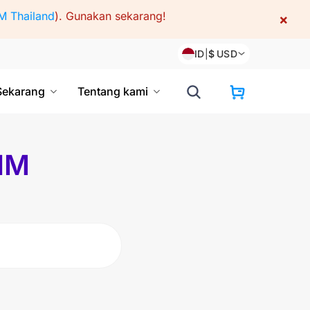
M Thailand
).
Gunakan sekarang!
×
ID
|
$
USD
Sekarang
Tentang kami
SIM