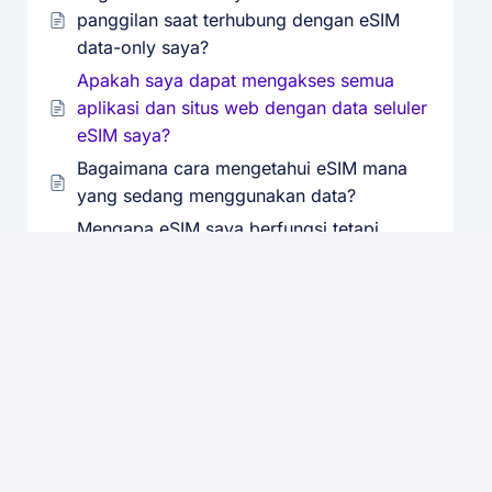
panggilan saat terhubung dengan eSIM
data-only saya?
Apakah saya dapat mengakses semua
aplikasi dan situs web dengan data seluler
eSIM saya?
Bagaimana cara mengetahui eSIM mana
yang sedang menggunakan data?
Mengapa eSIM saya berfungsi tetapi
Pengelola SIM tidak mendeteksinya?
Apakah saya bisa menerima panggilan
telepon di nomor utama saya?
Kapan aman untuk menghapus eSIM dari
perangkat saya?
Kompatibilitas