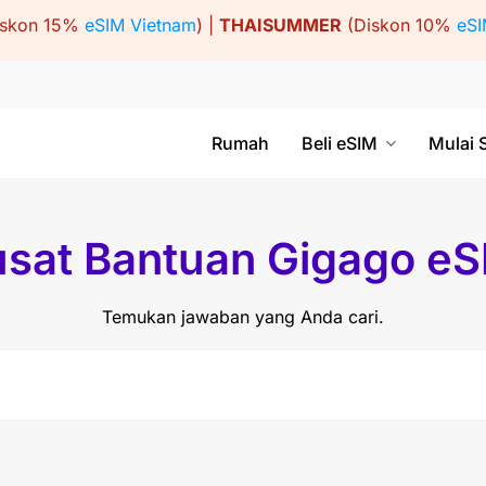
iskon 15%
eSIM Vietnam
) |
THAISUMMER
(Diskon 10%
eSI
Rumah
Beli eSIM
Mulai 
sat Bantuan Gigago e
Temukan jawaban yang Anda cari.