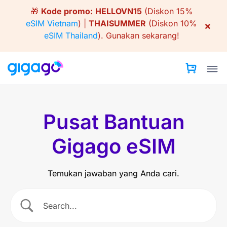
Skip
🎁
Kode promo:
HELLOVN15
(Diskon 15%
to
eSIM Vietnam
) |
THAISUMMER
(Diskon 10%
×
content
eSIM Thailand
).
Gunakan sekarang!
Pusat Bantuan
Gigago eSIM
Temukan jawaban yang Anda cari.