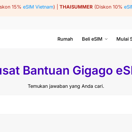
iskon 15%
eSIM Vietnam
) |
THAISUMMER
(Diskon 10%
eSI
Rumah
Beli eSIM
Mulai 
sat Bantuan Gigago e
Temukan jawaban yang Anda cari.