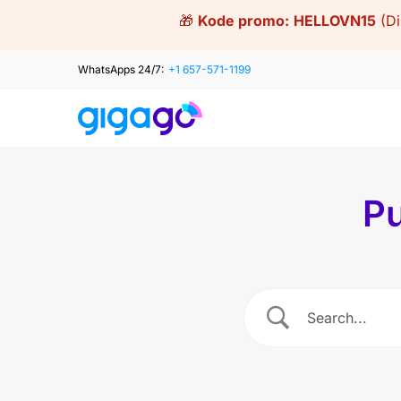
Skip
🎁
Kode promo:
HELLOVN15
(D
to
content
WhatsApps 24/7:
+1 657-571-1199
Pu