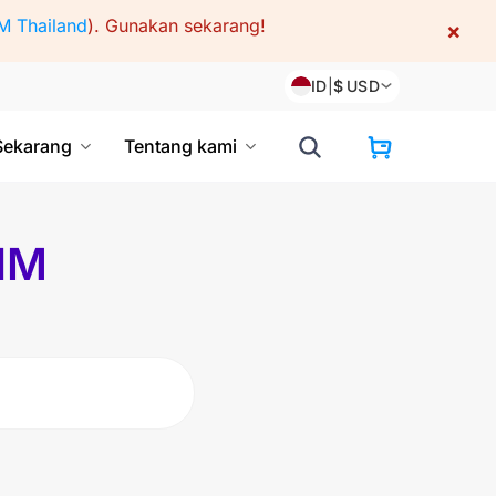
M Thailand
).
Gunakan sekarang!
×
ID
|
$
USD
Sekarang
Tentang kami
SIM