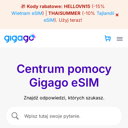
Skip
🎁
Kody rabatowe:
HELLOVN15
(-15%
to
Wietnam eSIM
) |
THAISUMMER
(-10%
Tajlandii
×
content
eSIM
).
Użyj teraz!
Centrum pomocy
Gigago eSIM
Znajdź odpowiedzi, których szukasz.