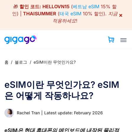
Skip
🎁
할인 코드:
HELLOVN15
(
베트남 eSIM
15% 할
to
인) |
THAISUMMER
(
태국 eSIM
10% 할인).
지금
×
content
적용하세요!
홈
/
블로그
/
eSIM이란 무엇인가요?
eSIM이란 무엇인가요? eSIM
은 어떻게 작동하나요?
Rachel Tran
|
Latest update: February 2026
eSIM은 현대 휴대폰의 메인보드에 내장된 물리적