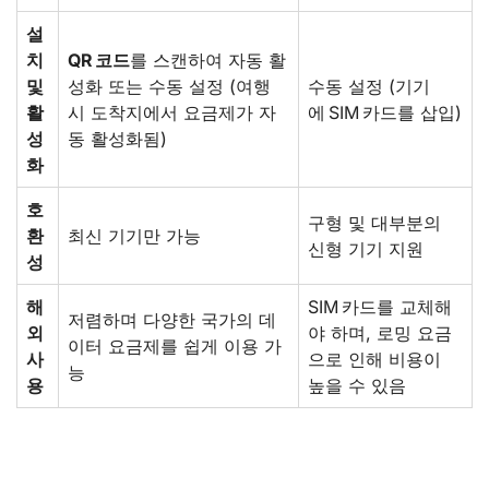
설
치
QR 코드
를 스캔하여 자동 활
및
성화 또는 수동 설정 (여행
수동 설정 (기기
활
시 도착지에서 요금제가 자
에 SIM 카드를 삽입)
성
동 활성화됨)
화
호
구형 및 대부분의
환
최신 기기만 가능
신형 기기 지원
성
해
SIM 카드를 교체해
저렴하며 다양한 국가의 데
외
야 하며, 로밍 요금
이터 요금제를 쉽게 이용 가
사
으로 인해 비용이
능
용
높을 수 있음