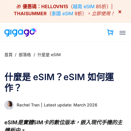
Skip
🎁
優惠碼：
HELLOVN15
（
越南 eSIM
85折）|
to
×
THAISUMMER
（
泰國 eSIM
9折）。
立即使用！
content
首頁
/
部落格
/
什麼是 eSIM
什麼是 eSIM？eSIM 如何運
作？
Rachel Tran
|
Latest update: March 2026
eSIM是實體SIM卡的數位版本，嵌入現代手機的主
機板中。