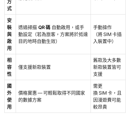
方
式
安
裝
透過掃描
QR 碼
自動啟用，或手
手動操作
與
動設定（若為旅客，方案將於抵達
（將 SIM 卡插
啟
目的地時自動生效）
入裝置中）
用
相
舊款及大多數
容
僅支援新款裝置
新款裝置皆可
性
支援
國
需更
外
價格實惠 — 可輕鬆取得不同國家
換 SIM 卡，且
使
的數據方案
因漫遊費可能
用
較昂貴