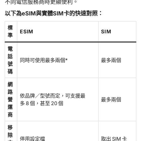
不同電信服務商時更顯便利。
以下為eSIM與實體SIM卡的快速對照：
標
ESIM
SIM
準
電
話
同時可使用最多兩個*
最多兩個
號
碼
網
路
依品牌／型號而定，可支援最
營
最多兩個
多 8 個，甚至 20 個
運
商
移
除
停用設定檔
取出 SIM 卡