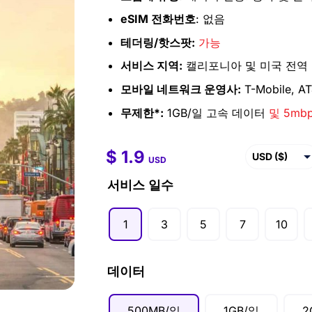
eSIM 전화번호
: 없음
테더링/핫스팟:
가능
서비스 지역:
캘리포니아 및 미국 전역
모바일 네트워크 운영사:
T-Mobile, AT
무제한*:
1GB/일 고속 데이터
및 5mb
$
1.9
$
1.9
–
$
96.9
USD ($)
USD
EUR (€)
서비스 일수
GBP (£)
1
3
5
7
10
AUD ($)
CAD ($)
데이터
SGD ($)
500MB/일
1GB/일
2