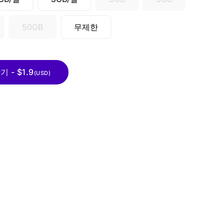
50GB
무제한
- $1.9
(USD)