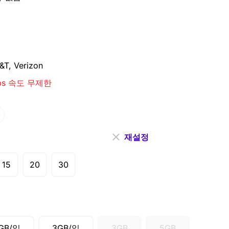
&T, Verizon
ps 속도 무제한
재설정
15
20
30
GB/일
3GB/일
3GB
5GB