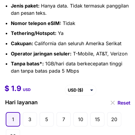
Jenis paket:
Hanya data. Tidak termasuk panggilan
dan pesan teks.
Nomor telepon eSIM:
Tidak
Tethering/Hotspot:
Ya
Cakupan:
California dan seluruh Amerika Serikat
Operator jaringan seluler:
T-Mobile, AT&T, Verizon
Tanpa batas*:
1GB/hari data berkecepatan tinggi
dan tanpa batas pada 5 Mbps
$
1.9
$
1.9
–
$
96.9
USD ($)
USD
EUR (€)
Hari layanan
Reset
GBP (£)
1
3
5
7
10
15
20
AUD ($)
CAD ($)