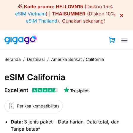
Skip
🎁
Kode promo:
HELLOVN15
(Diskon 15%
to
eSIM Vietnam
) |
THAISUMMER
(Diskon 10%
×
content
eSIM Thailand
).
Gunakan sekarang!
Beranda
/
Destinasi
/
Amerika Serikat
/
California
eSIM California
Excellent
Periksa kompatibilitas
Data:
3 jenis paket – Data harian, Data total, dan
Tanpa batas*