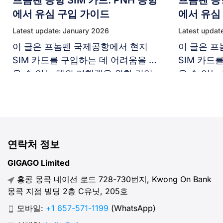
에서 유심 구입 가이드
에서 유심
Latest update: January 2026
Latest updat
이 글은 프놈펜 국제공항에서 현지
이 글은 
SIM 카드를 구입하는 데 어려움을 겪
SIM 카드
을 수 있는 해외 여행객을 위한 것입
을 수 있는
니다. 많은 방문객들이 공항에서 SIM
니다. 많은
카드를 어디서 어떻게 구입해야 하는
카드를 어
지 모릅니다. 프놈펜 공항에서 SIM
지 모릅니다
카드를 쉽게 구매할 수 있도록, 본 가
카드를 쉽게
이드는 공항에서 흔히 볼 수 있는
이드는 공항
연락처 정보
SIM 옵션, 등록 절차, 데이터 사용량
SIM 옵션
GIGAGO Limited
과 예산에 맞는 통신사 선택 팁을 제
과 예산에 
홍콩 몽콕 네이선 로드 728-730번지, Kwong On Bank
공합니다. 저희 […]
공합니다. 저
몽콕 지점 빌딩 2층 C유닛, 205호
모바일:
+1 657-571-1199
(WhatsApp)