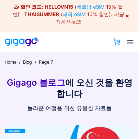
Skip
🎁
할인 코드:
HELLOVN15
(
베트남 eSIM
15% 할
to
인) |
THAISUMMER
(
태국 eSIM
10% 할인).
지금
×
content
적용하세요!
Home
/
Blog
/
Page 7
Gigago 블로그
에 오신 것을 환영
합니다
놀라운 여정을 위한 유용한 자료들