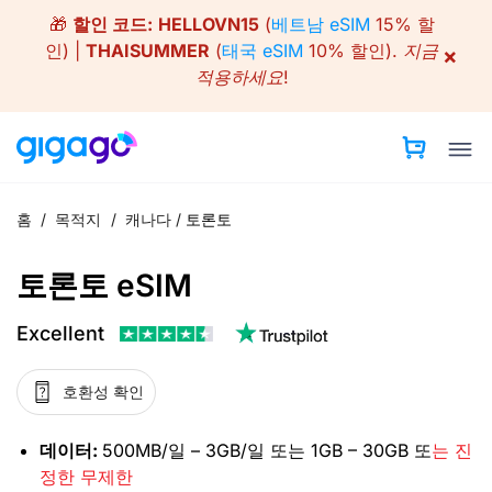
Skip
🎁
할인 코드:
HELLOVN15
(
베트남 eSIM
15% 할
to
인) |
THAISUMMER
(
태국 eSIM
10% 할인).
지금
×
content
적용하세요!
홈
/
목적지
/
캐나다
/
토론토
토론토 eSIM
Excellent
호환성 확인
데이터:
500MB/일 – 3GB/일 또는 1GB – 30GB 또
는 진
정한 무제한