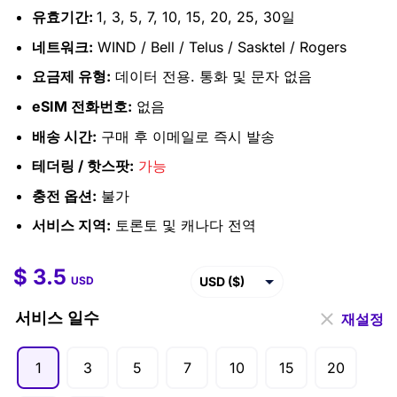
유효기간:
1, 3, 5, 7, 10, 15, 20, 25, 30일
네트워크:
WIND / Bell / Telus / Sasktel / Rogers
요금제 유형:
데이터 전용. 통화 및 문자 없음
eSIM 전화번호:
없음
배송 시간:
구매 후 이메일로 즉시 발송
테더링 / 핫스팟:
가능
충전 옵션:
불가
서비스 지역:
토론토 및 캐나다 전역
$
3.5
$
3.5
–
$
207.5
USD ($)
USD
EUR (€)
서비스 일수
재설정
GBP (£)
1
3
5
7
10
15
20
AUD ($)