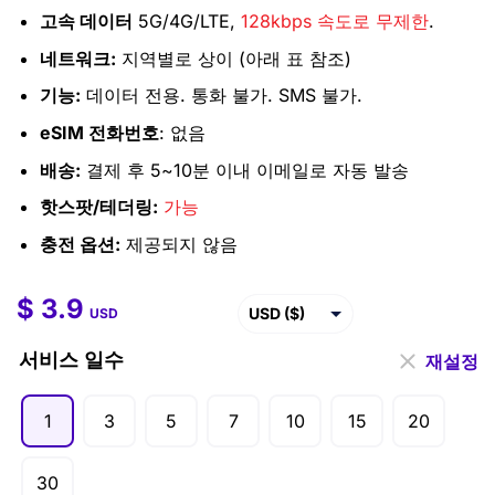
고속 데이터
5G/4G/LTE,
128kbps 속도로 무제한
.
네트워크:
지역별로 상이 (아래 표 참조)
기능:
데이터 전용. 통화 불가. SMS 불가.
eSIM 전화번호
: 없음
배송:
결제 후 5~10분 이내 이메일로 자동 발송
핫스팟/테더링:
가능
충전 옵션:
제공되지 않음
$
3.9
$
3.9
–
$
360.5
USD ($)
USD
EUR (€)
서비스 일수
재설정
GBP (£)
1
3
5
7
10
15
20
AUD ($)
CAD ($)
30