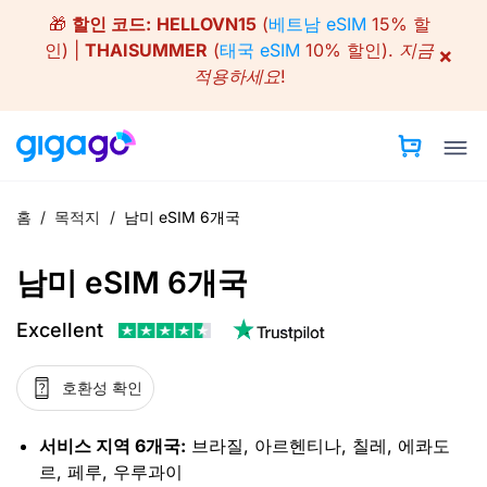
Skip
🎁
할인 코드:
HELLOVN15
(
베트남 eSIM
15% 할
to
인) |
THAISUMMER
(
태국 eSIM
10% 할인).
지금
×
content
적용하세요!
홈
/
목적지
/
남미 eSIM 6개국
남미 eSIM 6개국
Excellent
호환성 확인
서비스 지역 6개국:
브라질, 아르헨티나, 칠레, 에콰도
르, 페루, 우루과이