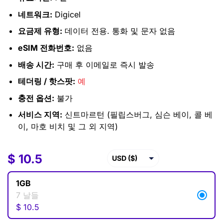
네트워크:
Digicel
요금제 유형:
데이터 전용. 통화 및 문자 없음
eSIM 전화번호:
없음
배송 시간:
구매 후 이메일로 즉시 발송
테더링 / 핫스팟:
예
충전 옵션:
불가
서비스 지역:
신트마르턴 (필립스버그, 심슨 베이, 콜 베
이, 마호 비치 및 그 외 지역)
$
$
10.5
10.5
USD ($)
EUR (€)
1GB
GBP (£)
7 날들
$
10.5
AUD ($)