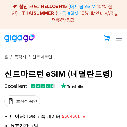
Skip
🎁
할인 코드:
HELLOVN15
(
베트남 eSIM
15% 할
to
인) |
THAISUMMER
(
태국 eSIM
10% 할인).
지금
×
content
적용하세요!
홈
/
목적지
/
신트마르턴
신트마르턴 eSIM (네덜란드령)
Excellent
호환성 확인
데이터:
1GB 고속 데이터
5G/4G/LTE
유효기간:
7일