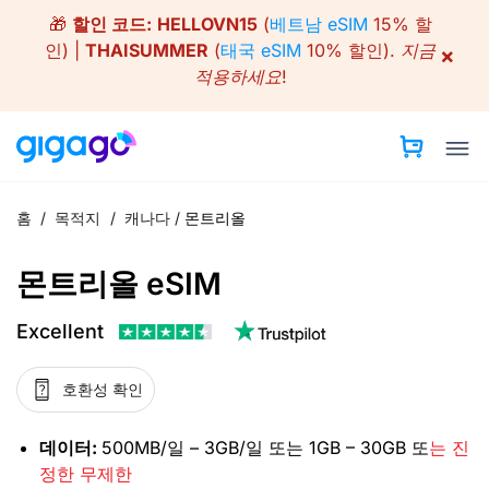
Skip
🎁
할인 코드:
HELLOVN15
(
베트남 eSIM
15% 할
to
인) |
THAISUMMER
(
태국 eSIM
10% 할인).
지금
×
content
적용하세요!
홈
/
목적지
/
캐나다
/
몬트리올
몬트리올 eSIM
Excellent
호환성 확인
데이터:
500MB/일 – 3GB/일 또는 1GB – 30GB 또
는 진
정한 무제한