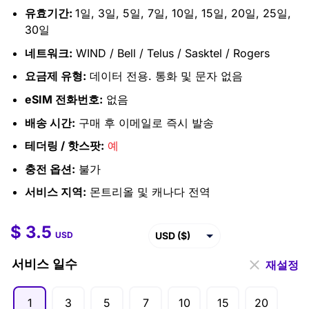
유효기간:
1일, 3일, 5일, 7일, 10일, 15일, 20일, 25일,
30일
네트워크:
WIND / Bell / Telus / Sasktel / Rogers
요금제 유형:
데이터 전용. 통화 및 문자 없음
eSIM 전화번호:
없음
배송 시간:
구매 후 이메일로 즉시 발송
테더링 / 핫스팟:
예
충전 옵션:
불가
서비스 지역:
몬트리올 및 캐나다 전역
$
3.5
$
3.5
–
$
207.5
USD ($)
USD
EUR (€)
서비스 일수
재설정
GBP (£)
1
3
5
7
10
15
20