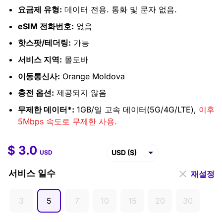
요금제 유형:
데이터 전용. 통화 및 문자 없음.
eSIM 전화번호:
없음
핫스팟/테더링:
가능
서비스 지역:
몰도바
이동통신사:
Orange Moldova
충전 옵션:
제공되지 않음
무제한 데이터*:
1GB/일 고속 데이터(5G/4G/LTE),
이후
5Mbps 속도로 무제한 사용.
$
3.0
$
3.0
–
$
95.9
USD ($)
USD
EUR (€)
서비스 일수
재설정
GBP (£)
3
5
7
10
15
20
30
AUD ($)