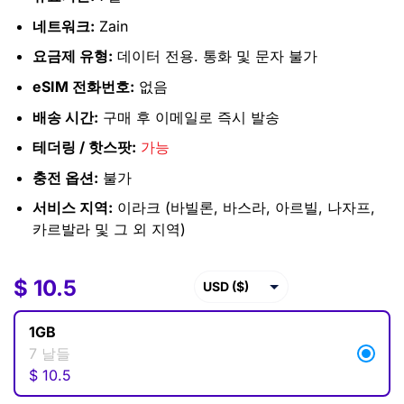
네트워크:
Zain
요금제 유형:
데이터 전용. 통화 및 문자 불가
eSIM 전화번호:
없음
배송 시간:
구매 후 이메일로 즉시 발송
테더링 / 핫스팟:
가능
충전 옵션:
불가
서비스 지역:
이라크 (바빌론, 바스라, 아르빌, 나자프,
카르발라 및 그 외 지역)
$
$
10.5
10.5
USD ($)
EUR (€)
1GB
GBP (£)
7 날들
$
10.5
AUD ($)