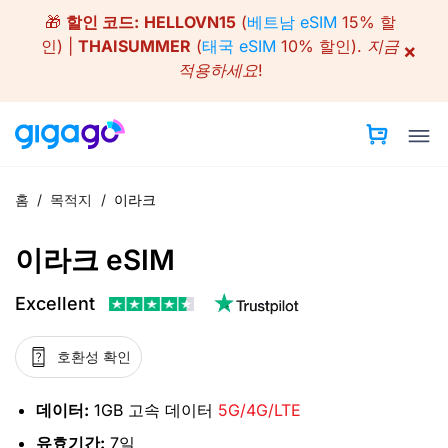
Skip
🎁
할인 코드:
HELLOVN15
(
베트남 eSIM
15% 할
to
인) |
THAISUMMER
(
태국 eSIM
10% 할인).
지금
×
content
적용하세요!
홈
/
목적지
/
이라크
이라크 eSIM
Excellent
호환성 확인
데이터:
1GB 고속 데이터
5G/4G/LTE
유효기간:
7일