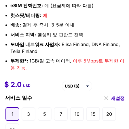
eSIM 전화번호:
예 (요금제에 따라 다름)
핫스팟/테더링:
예
배송:
결제 후 즉시, 3-5분 이내
서비스 지역:
헬싱키 및 핀란드 전역
모바일 네트워크 사업자:
Elisa Finland, DNA Finland,
Telia Finland
무제한*:
1GB/일 고속 데이터,
이후 5Mbps로 무제한 이
용 가능.
$
2.0
$
2.0
–
$
99.5
USD ($)
USD
EUR (€)
서비스 일수
재설정
GBP (£)
1
3
5
7
10
15
20
AUD ($)
CAD ($)