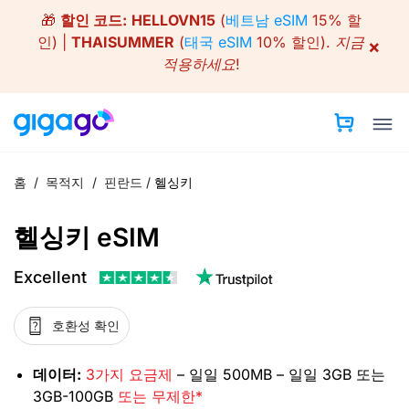
Skip
🎁
할인 코드:
HELLOVN15
(
베트남 eSIM
15% 할
to
인) |
THAISUMMER
(
태국 eSIM
10% 할인).
지금
×
content
적용하세요!
홈
/
목적지
/
핀란드
/
헬싱키
헬싱키 eSIM
Excellent
호환성 확인
데이터:
3가지 요금제
– 일일 500MB – 일일 3GB 또는
3GB-100GB
또는 무제한*