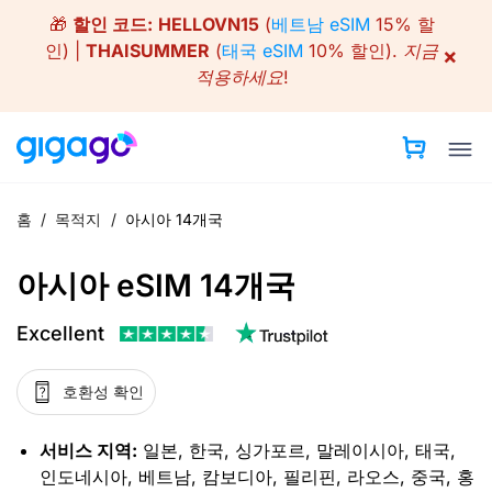
Skip
🎁
할인 코드:
HELLOVN15
(
베트남 eSIM
15% 할
to
인) |
THAISUMMER
(
태국 eSIM
10% 할인).
지금
×
content
적용하세요!
홈
/
목적지
/
아시아 14개국
아시아 eSIM 14개국
Excellent
호환성 확인
서비스 지역:
일본, 한국, 싱가포르, 말레이시아, 태국,
인도네시아, 베트남, 캄보디아, 필리핀, 라오스, 중국, 홍